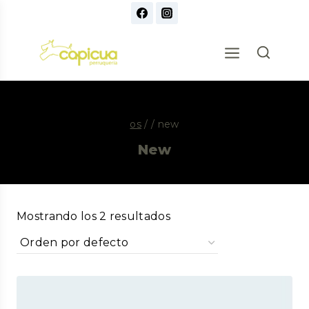
os
/
/
new
New
Mostrando los 2 resultados