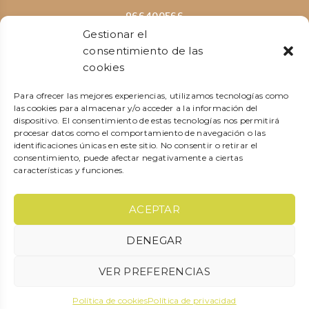
966400566
605574458
Gestionar el
consentimiento de las
cookies
Para ofrecer las mejores experiencias, utilizamos tecnologías como
las cookies para almacenar y/o acceder a la información del
info@capicuapeluqueriacanina.com
dispositivo. El consentimiento de estas tecnologías nos permitirá
natifillol25@gmail.com
procesar datos como el comportamiento de navegación o las
identificaciones únicas en este sitio. No consentir o retirar el
consentimiento, puede afectar negativamente a ciertas
características y funciones.
ACEPTAR
Av. Fontilles, 6 local A, 03780 Pego, Alicante
DENEGAR
VER PREFERENCIAS
© 2023 Diseñada y creada por
locatec.es
Política de cookies
Política de privacidad