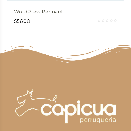
WordPress Pennant
$
56.00
Valorado
en
0
de
5