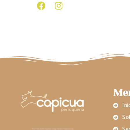
Me
Ini
So
Ser