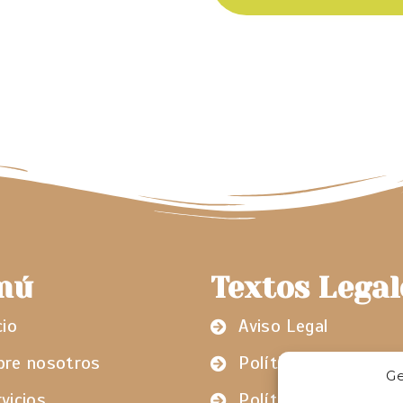
nú
Textos Legal
cio
Aviso Legal
bre nosotros
Política de cookies
Ge
vicios
Política de privacida