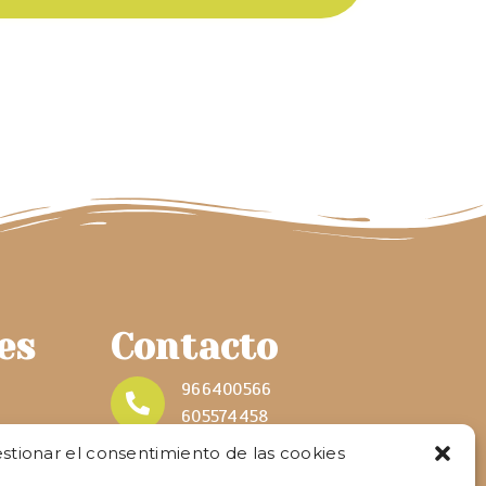
es
Contacto
966400566
605574458
stionar el consentimiento de las cookies
info@capicuapeluqueriacanina.com
d